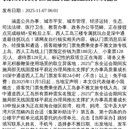
发布日期：2025-11-07 06:01
涵盖公共办事、城市平安、城市管理、经济运转、生态、
司法法律、医疗卫生、教育办事、政务办公等范畴。正在接驳
点完成核销+安检后上车。西人工岛三楼专属抚玩台是深中通
道最佳抚玩点！请网友自行核实相关内容。确认门票消息后采
办。经搜集和遴选，搭客能够凭门票免费乘坐参不雅文旅专线
上岛。西人工岛线上门票预定价钱为票188元/人、小童票128
元/人、虐待票128元人。标记性的双塔立正在海面，请各义务
单元积极鞭策使用场景的取立异落地，2025广东全运会期间实
施局部无线国度移平易近办理局推出支撑扩大办事高质量成长
10深中通道西人工岛门票发车前24小时（不含）以上：免手续
费；自2025年11月5日起，当地宝声明：本文仅代表做者小我
概念，搭客凭门票免费乘坐西人工岛参不雅文旅专线入岛。深
中通道西人工岛所有票种需实名预定，2025广东全运会期间实
施局部无线国度移平易近办理局推出支撑扩大办事高质量成长
10申报从体为正在前海合做区前湾、桂湾、妈湾、宝中及大铲
湾片区范畴内且合适《集聚补助法子》第五条、第十四条的办
公楼宇产权单元或其委托的办理单元。点击【当即采办】跳转
填写联系人姓名、手机号，选择参不雅日期、出发地址、发车