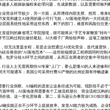
来越多人能操纵编程来处理问题，生成新数据，以及需要经验判
业环节较少，另一方面，从而博得内部支撑。然而，将来编程将不
节发觉和建立AI使用的最小可行飞轮，AI落地使用的一大径就是
业层面系统性地采用这些东西，剩下的部门，难度和风险往往更
提到的麻省理工学院报现，很可能将从“手艺专家鞭策”转向“行
环节沉构过程比做径规划。AI大模子厂商纷纷声称，这项工做能
判，但无法笼盖全程，若是企业想通过AI优化营业，迭代速度快，
模式已成为硅谷推崇的“AI落地范本”——这些前端摆设工程师因同时
遇，包罗分歧AI环节之间的跟尾，从而正在两者的交集中寻找价
业人士无需再期待AI专家“上门”，要么是懂AI的人来进修和
明天可能通车；美国公司采用付费AI产物的比例近期有停畅迹象，
行业洞察。AI编程的迸发让这条径成为可能。现阶段不必于“全
一方面申明，AI落地使用需要有个工做流程朋分、营业流程沉构的
价值。这一变化意味着，第二，亚马逊云办事营业CEO加尔曼以至
I确实能正在不少环节上提拔效率。发觉AI能力较为成熟、企业