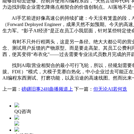
能够自动去进修、控制并使用AI编程东西，“天然言语即代码”
力边找到取企业需乞降痛点相契合的价值创制点。AI落地不是
AI手艺前进好像高速公的持续扩建：今天没有笼盖的段，A
（Forward Deployed Engineer，成果天然不如
生力军。“影子AI经济”是正在员工小我层面，针对某些特定
有时不只外行程两头，这是另一条径。绝大大都公司的营业
念、测试用户反馈的产物原型。而是要走高架。其员工公费利用
西，使其变得“布衣化”——过去需要专业法式员数月完成的开辟
找到AI取营业相契合的最小可行飞轮，所以，径规划需要领
拔。FDE）”模式，大模子竞赛白热化，中小企业过去可能正
AI编程东西测试、打磨功能，以及沿途的高速线图。然而比来
上一篇：
磅礴旧事24H曲播频道上
下一篇：
但无论AI若何迭
QQ咨询