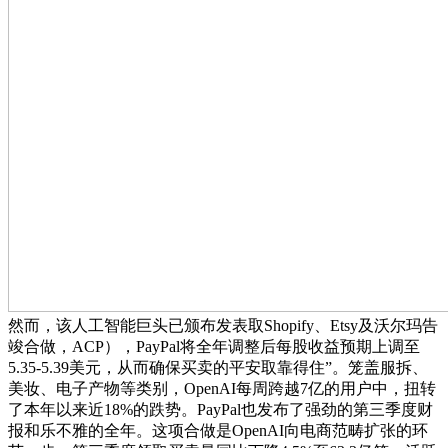
然而，该人工智能巨头已颁布发表取Shopify、Etsy及沃尔玛告
竣合做，ACP），PayPal将全年调整后每股收益预期上调至
5.35-5.39美元，从而确保买卖的平安取靠得住”。笼盖服拆、
美妆、电子产物等类别，OpenAI每周跨越7亿的用户中，扭转
了本年以来近18%的跌势。PayPal也发布了强劲的第三季度财
报和乐不雅的全年。这项合做是OpenAI向电商范畴扩张的环