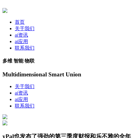
首页
关于我们
ai资讯
ai应用
联系我们
多维 智能 物联
Multidimensional Smart Union
关于我们
ai资讯
ai应用
联系我们
yPal也发布了强劲的第三季度财报和乐不雅的全年