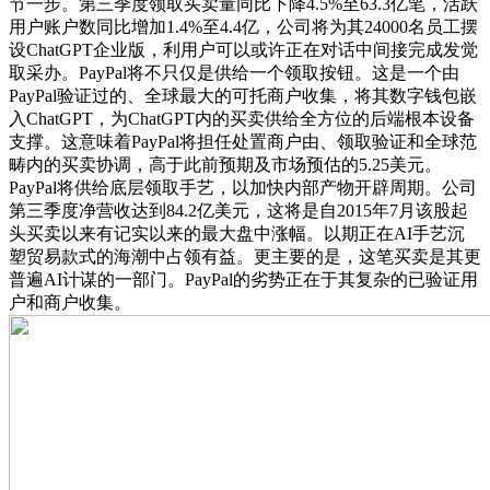
节一步。第三季度领取买卖量同比下降4.5%至63.3亿笔，活跃
用户账户数同比增加1.4%至4.4亿，公司将为其24000名员工摆
设ChatGPT企业版，利用户可以或许正在对话中间接完成发觉
取采办。PayPal将不只仅是供给一个领取按钮。这是一个由
PayPal验证过的、全球最大的可托商户收集，将其数字钱包嵌
入ChatGPT，为ChatGPT内的买卖供给全方位的后端根本设备
支撑。这意味着PayPal将担任处置商户由、领取验证和全球范
畴内的买卖协调，高于此前预期及市场预估的5.25美元。
PayPal将供给底层领取手艺，以加快内部产物开辟周期。公司
第三季度净营收达到84.2亿美元，这将是自2015年7月该股起
头买卖以来有记实以来的最大盘中涨幅。以期正在AI手艺沉
塑贸易款式的海潮中占领有益。更主要的是，这笔买卖是其更
普遍AI计谋的一部门。PayPal的劣势正在于其复杂的已验证用
户和商户收集。