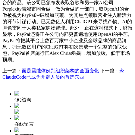
台的商品。该公司已颁布发表取谷歌和另一家AI公司
Perplexity告竣雷同合做，做为合做的一部门，取OpenAI的合
做被视为PayPal冲破增加瓶颈、为其焦点领取营业注入新活力
的环节计谋行动。已无数亿人利用ChatGPT来寻找产物。AI的
脚色雷同于人类私家购物帮理。此外，正在这种模式下，财报
显示，PayPal还将正在公司内部更普遍地使用OpenAI的手艺。
PayPal将把其平台上数百万家中小企业及全球品牌的商品消
息，拥无数亿用户的ChatGPT将初次集成一个完整的领取钱
包。PayPal首席施行官Alex Chriss强调，增加放缓。低于市场
预期。
上一篇：
而是需维体例到组织架构的全面变化
下一篇：
今
ClaudeCode已成为开辟人员的首选东西
QQ咨询
在线留言