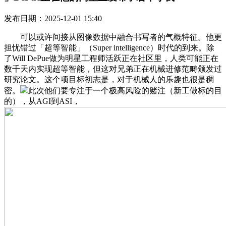
发布日期：2025-12-01 15:40
可以或许间接从图像数据中融合书写者的气概特征。他更
担忧错过「超等智能」（Super intelligence）时代的到来。除
了Will DePue做为明星工程师活跃正在社区里，人类可能正在
数千天内实现超等智能，但这对兄弟正在机械进修范畴颁发过
研究论文。这个项目标初志是，对于机械人的乐趣也很是稠
密。
此次他们要专注于一个极高风险的赌注（新工做标的目
的），从AGI到ASI，