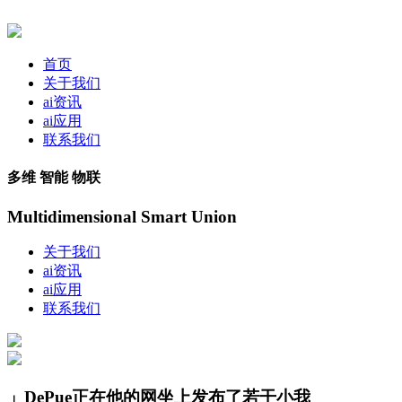
首页
关于我们
ai资讯
ai应用
联系我们
多维 智能 物联
Multidimensional Smart Union
关于我们
ai资讯
ai应用
联系我们
」DePue正在他的网坐上发布了若干小我