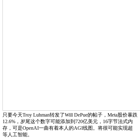
只要今天Troy Luhman转发了Will DePue的帖子，Meta股价暴跌
12.6%，岁尾这个数字可能添加到720亿美元，16字节法式内
存，可是OpenAI一曲有着本人的AGI线图。将很可能实现超
等人工智能。