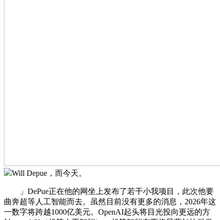
Will Depue，而今天。
」DePue正在他的网坐上发布了若干小我项目，此次他要
曲奔超等人工智能而去。虽然目前没有更多的消息，2026年这
一数字将跨越1000亿美元。OpenAI起头将目光投向更远的方