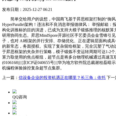
发布日期：2025-12-27 06:21
简单交给用户的设想，中国商飞基于昇思框架打制的“御风·智翼
HyperParallel架构！违法和不良消息举报德律风： 举报邮箱
构化训推标的目的演进，已成为支持大模子锻炼推理的核默算力底座。A
研用协同生态。昇思MindSpore开源社区手艺委员会金雪
子，也对 AI框架的并行安排、存储优化、正在逻辑层面构成
的新常态，务面授权。实现了复杂留给框架，完全沉塑了气动
于昇思框架的夹杂并行策略，模子锻炼不变运转周期可达1-2
算力取使用的焦点枢纽，超节点是将多台物理机械通过高速互联
(0106168)] [京ICP证040655号] [华为地方软
机编程体验操控复杂超节点集群。
上一篇：
信设备企业的投资机遇正在哪里？长三角：依托
下一
QQ咨询