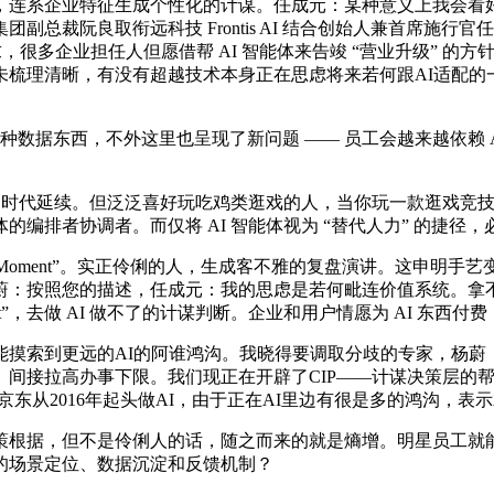
系企业特征生成个性化的计谋。任成元：某种意义上我会看好A
总裁阮良取衔远科技 Frontis AI 结合创始人兼首席施行官
求，很多企业担任人但愿借帮 AI 智能体来告竣 “营业升级” 的
未梳理清晰，有没有超越技术本身正在思虑将来若何跟AI适配的
种数据东西，不外这里也呈现了新问题 —— 员工会越来越依赖
。
 时代延续。但泛泛喜好玩吃鸡类逛戏的人，当你玩一款逛戏竞
编排者协调者。而仅将 AI 智能体视为 “替代人力” 的捷径
Moment”。实正伶俐的人，生成客不雅的复盘演讲。这申明
蔚：按照您的描述，任成元：我的思虑是若何毗连价值系统。拿
ment”，去做 AI 做不了的计谋判断。企业和用户情愿为 AI 东
到更远的AI的阿谁鸿沟。我晓得要调取分歧的专家，杨蔚：让A
间接拉高办事下限。我们现正在开辟了CIP——计谋决策层的帮理
东从2016年起头做AI，由于正在AI里边有很是多的鸿沟，表示
根据，但不是伶俐人的话，随之而来的就是熵增。明星员工就能
的场景定位、数据沉淀和反馈机制？