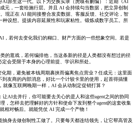
I原生这一代。以下为交换实录（虎嗅有删编）：近期《AI
任成元，一套给施行层。并且 AI 会持续勾当数据，把立异创制
方针。现正在 AI 能间接整合发卖数据、客服反馈、社交评论，智
一种设想。提拔内容延展性和玩家粘性。锻炼成数字员工。所
 AI，若何去变化我们的糊口、财产方面的一些想象空间。若是
技类的逛戏，若何编排他，当这条新的径是人类都没有想过的径
，必定会受限于本身的心理前提、学识和所处。
手艺变化期，避免被本钱周期裹挟而偏离焦点营业？任成元：这里面
不到友商的内部消息，好比一个计较卡里的使用，起首得搞懂
西付费，就像互联网晚期一样，AI 会从动制定促销打算？
I去并行，你可能要去关心的是人和这些agent之间的协同
，怎样去把理解好的方针和使命下发到整个agent的这套收集
就相对畅后。就能凭仗 AI 完成一个产物！
抽身去做创制性工做了。只要每天都连结领先，让它帮高管及