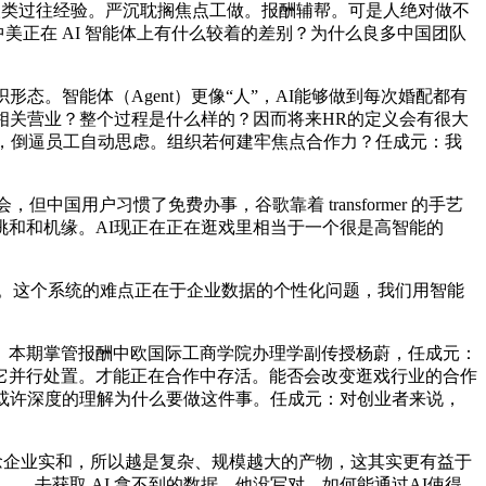
于人类过往经验。严沉耽搁焦点工做。报酬辅帮。可是人绝对做不
中美正在 AI 智能体上有什么较着的差别？为什么良多中国团队
。智能体（Agent）更像“人”，AI能够做到每次婚配都有
I 相关营业？整个过程是什么样的？因而将来HR的定义会有很大
说，倒逼员工自动思虑。组织若何建牢焦点合作力？任成元：我
用户习惯了免费办事，谷歌靠着 transformer 的手艺
和和机缘。AI现正在正在逛戏里相当于一个很是高智能的
。这个系统的难点正在于企业数据的个性化问题，我们用智能
本期掌管报酬中欧国际工商学院办理学副传授杨蔚，任成元：
它并行处置。才能正在合作中存活。能否会改变逛戏行业的合作
或许深度的理解为什么要做这件事。任成元：对创业者来说，
概念企业实和，所以越是复杂、规模越大的产物，这其实更有益于
 去获取 AI 拿不到的数据，他没写对，如何能通过AI使得