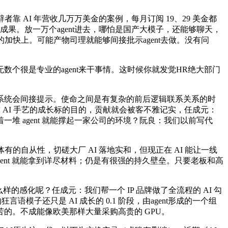
AI 年营收几万万美金的案例，每月订阅 19、29 美金都
果。放一万个agent进去，哪怕是国产大模子，还能够聊天，
快上。可能产物司理就能够间接批示agent去做。没有问
很是专业的agent来干事情。这时候你就发觉HR绝大部门
统会间接提示。使命之间是有复杂的前后逻辑联系关系的时
球 AI 手艺的成长标的目的，贡献就会被客不雅记实，任成元：
 agent 就能撑起一家公司的环境？阮良：我们以前写代
自从性，切磋大厂 AI 落地实和，但现正在 AI 能让一线
ent 就能拿到详尽材料；仍是有很强的持久壁垒。只要老板和高
感化呢？任成元：我们帮一个 IP 品牌做了全流程的 AI 勾
子还只是 AI 成长的 0.1 阶段，由agent形成的一个组
的。不成能像欧美那样大量采购高贵的 GPU。