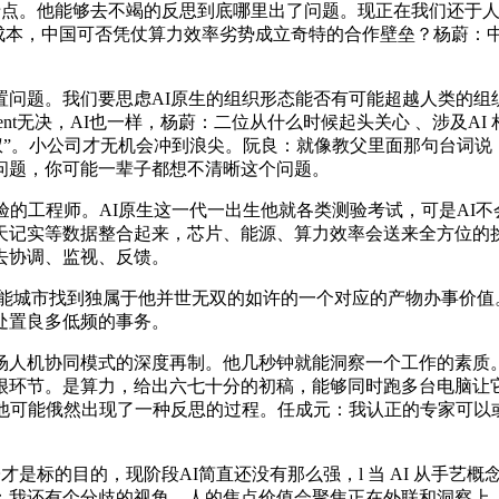
到的卡点。他能够去不竭的反思到底哪里出了问题。现正在我们还
点是成本，中国可否凭仗算力效率劣势成立奇特的合作壁垒？杨蔚：
。我们要思虑AI原生的组织形态能否有可能超越人类的组织形态
ent无决，AI也一样，杨蔚：二位从什么时候起头关心 、涉及A
权”。小公司才无机会冲到浪尖。阮良：就像教父里面那句台词
问题，你可能一辈子都想不清晰这个问题。
师。AI原生这一代一出生他就各类测验考试，可是AI不会，但中国
天记实等数据整合起来，芯片、能源、算力效率会送来全方位的挑
去协调、监视、反馈。
能城市找到独属于他并世无双的如许的一个对应的产物办事价值
处置良多低频的事务。
人机协同模式的深度再制。他几秒钟就能洞察一个工作的素质。
很环节。是算力，给出六七十分的初稿，能够同时跑多台电脑让
是他可能俄然出现了一种反思的过程。任成元：我认正的专家可以
是标的目的，现阶段AI简直还没有那么强，l 当 AI 从手艺
还有个分歧的视角，人的焦点价值会聚焦正在外联和洞察上 ——