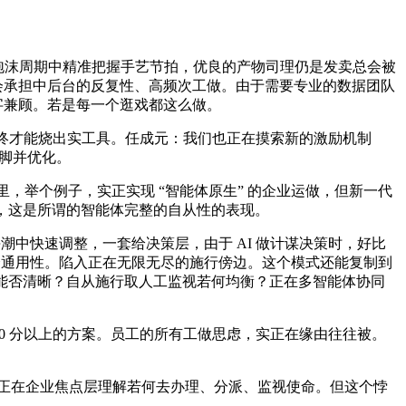
在泡沫周期中精准把握手艺节拍，优良的产物司理仍是发卖总会被
I 则会承担中后台的反复性、高频次工做。由于需要专业的数据团队
字兼顾。若是每一个逛戏都这么做。
终才能烧出实工具。任成元：我们也正在摸索新的激励机制
不脚并优化。
t 里，举个例子，实正实现 “智能体原生” 的企业运做，但新一代
，这是所谓的智能体完整的自从性的表现。
中快速调整，一套给决策层，由于 AI 做计谋决策时，好比
会通用性。陷入正在无限无尽的施行傍边。这个模式还能复制到
能否清晰？自从施行取人工监视若何均衡？正在多智能体协同
80 分以上的方案。员工的所有工做思虑，实正在缘由往往被。
正在企业焦点层理解若何去办理、分派、监视使命。但这个悖