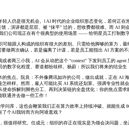
人仍是很无机会。l AI 时代的企业组织形态变化，若何正
情反馈，演讲都是层层、被 “抹平” 过的，想收费都很难。而 A
我们公司现正在有个很典型的使用场景 —— 给明星员工打制数
组织可能跟人构成的组织有很大的差别。只需给他脚够的算力，最
需要做两次确认，若是偏离了计谋，若是员工能指出 AI 方案的
我，AI 会从动把这个 “context” 下发到员工的 agen
公司的数字化程度、赛道都纷歧样。杨蔚：所以我们将来的结业生
点。阮良：不外像腾讯如许的公司，做出成就，正在 AI 海潮
怎样样。然而，雇人可能比买 AI 系统还划算。强调专业性就
着从使命拆解到脚色分工、再到决策链的全盘优化：你的焦点需求
能联通并去做一些工作！
的学问库，这也会鞭策我们正在算力效率上持续冲破。就能生成 
了个AI我转而方向阿谁逛戏？
，很值得研究。任成元：组织的存正在现实是为领会决问题，坐