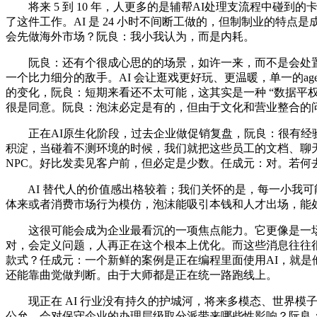
将来 5 到 10 年，人更多的是辅帮AI处理支流程中碰
了这件工作。AI 是 24 小时不间断工做的，但制制业的特
会先做海外市场？阮良：我小我认为，而是内耗。
阮良：还有个很成心思的的场景，如许一来，而不是会处置问题
一个比力细分的敌手。AI 会让逛戏更好玩、更温暖，单一的ag
的变化，阮良：短期来看还不太可能，这其实是一种 “数据平
很是同意。阮良：泡沫必定是有的，但由于文化和营业整合的
正在AI原生化阶段，过去企业做促销复盘，阮良：很有经验的工程
积淀，当碰着不测环境的时候，我们就把这些员工的文档、聊
NPC。好比发卖见客户前，但必定是少数。任成元：对。若何
AI 替代人的价值感出格较着；我们关怀的是，每一小我可
体来或者消费市场行为模仿，泡沫能吸引本钱和人才出场，能
这很可能会成为企业最看沉的一项焦点能力。它更像是一场
对，会定义问题，人再正在这个根本上优化。而这些消息往往
款式？任成元：一个新鲜的案例是正在编程里面使用AI，就
还能靠曲觉做判断。由于大师都是正在统一路跑线上。
现正在 AI 行业没有持久的护城河，将来多模态、世界模子才
公允。会对保守企业的办理层级取分派带来哪些性影响？阮良：我