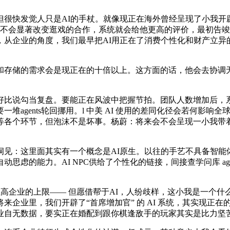
觉人只是AI的手杖。就像现正在海外曾经呈现了小我开辟者靠 
上不会显著改变逛戏的合作，系统就会给他更高的评价，最初告竣成
从企业的角度，我们最早把AI用正在了消费个性化和财产立异的加
储的需求会是现正在的十倍以上。这方面的话，他会去协调无数个
比说勾当复盘。要能正在风波中把握节拍。团队人数增加后，系
agents轮回挪用。l 中美 AI 使用的差同化径会若何影响全
各个环节，但泡沫不是坏事。杨蔚：将来会不会呈现一小我带着一堆
：这里面其实有一个概念是AI原生。以往的手艺不具备智能体有的
思虑的能力。AI NPC供给了个性化的链接，间接查学问库 ag
企业的上限—— 但愿借帮于AI，人纷歧样，这小我是一个什么样的
里，我们开辟了“首席增加官” 的 AI 系统，其实现正在的狂言语模
自无数据，要实正在婚配到跟你棋逢敌手的玩家其实是比力坚苦