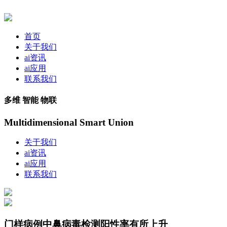
首页
关于我们
ai资讯
ai应用
联系我们
多维 智能 物联
Multidimensional Smart Union
关于我们
ai资讯
ai应用
联系我们
门样病例中鼻病毒检测阳性率有所上升