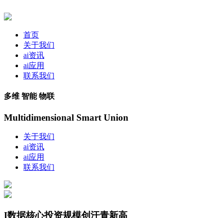
首页
关于我们
ai资讯
ai应用
联系我们
多维 智能 物联
Multidimensional Smart Union
关于我们
ai资讯
ai应用
联系我们
I数据核心投资规模创汗青新高