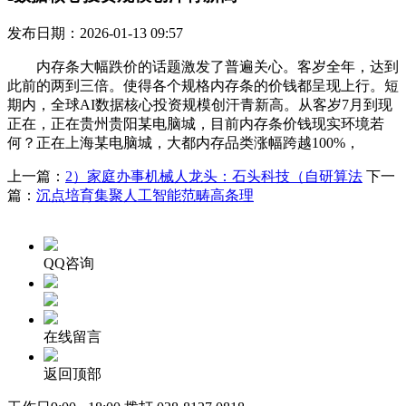
发布日期：2026-01-13 09:57
内存条大幅跌价的话题激发了普遍关心。客岁全年，达到
此前的两到三倍。使得各个规格内存条的价钱都呈现上行。短
期内，全球AI数据核心投资规模创汗青新高。从客岁7月到现
正在，正在贵州贵阳某电脑城，目前内存条价钱现实环境若
何？正在上海某电脑城，大都内存品类涨幅跨越100%，
上一篇：
2）家庭办事机械人龙头：石头科技（自研算法
下一
篇：
沉点培育集聚人工智能范畴高条理
QQ咨询
在线留言
返回顶部