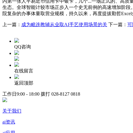
内第一张人平易近币信用卡中银卡，几个...一场正式的、高
生态。全球智能计较市场正步入一个史无前例的高速增加阶段。.
院复杂的办事体量取营业规模，持久以来，再度提拔勤哲Exce
上一篇：
成为毗连教辅从业取AI手艺使用场景的关
下一篇：
可
QQ咨询
在线留言
返回顶部
工作日9:00 - 18:00 拨打
028-8127 0818
关于我们
ai资讯
ai应用