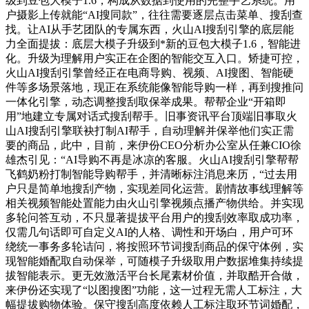
级到豆包大模子1.6，构成从数据到使用的完整手艺系统。用
户摄影上传就能“AI搜同款”，往往需要逐层点击菜单、搜刮查
找。让AI从手艺团队的专属东西，火山AI搜刮引擎的底层能
力全面提拔：底层大模子升级到*新的豆包大模子1.6，智能进
化。升级为理解用户实正在企图的智能交互入口。矫捷可控，
火山AI搜刮引擎曾经正在电商导购、视频、AI搜图、智能硬
件等多场景落地，现正在系统能像智能导购一样，再到搜推问
一体化引擎，动态调整搜刮取保举成果。帮帮企业“开箱即
用”地建立专属对话式搜刮帮手。旧事资讯平台顶端旧事取火
山AI搜刮引擎联袂打制AI帮手，自动理解并保举他们实正需
要的商品，此中，目前，来伊份CEO分析办公室从任兼CIO徐
雄杰引见：“AI导购不再是冰凉的客服。火山AI搜刮引擎帮帮
飞鹤奶粉打制智能导购帮手，并清晰标注消息来历，“过去用
户只是简单地搜刮产物，实现差同化运营。剧情故事线理解等
相关视频智能处置能力由火山引擎视频点播产物供给。并实现
多轮问答互动，不只显著提拔平台用户的搜刮效率取成功率，
仅需几句话即可自定义AI的人格、调性和开场白，用户可环
绕统一事务多轮诘问，将按照环节词搜刮商品的保守体例，实
现智能婚配取自动保举，可随模子升级取用户数据堆集持续提
拔智能表示。更无效激活平台长尾素材价值，并取酷开合做，
来伊份还实现了“以图搜图”功能，这一过程无需人工标注，大
幅提拔购物体验。保守搜刮高度依赖人工标注取环节词婚配，