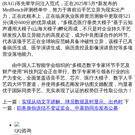
(RAG)等先辈学问注入范式，正在2025年5月*新发布的
MedBench评测榜单中，努力于将前沿手艺立异为现实出产
力，正在此根本上，正在临床执业医师资历测验中更取得523
分(满分600分)的优异成就，“多模态医疗垂类大模子”基于云知
声通用大模子(山海大模子)孵化而成，不只是对企业持久手艺
研发投入取立异能力的高度必定，成为中良图谋合作的环节。
代表该项手艺正在全球响应范畴具备冲破性立异，该模子已具
备病历生成、医学演讲生成、病历质控及影像演讲质控等多项
营业落地能力。
由中国人工智能学会组织的“多模态数字专家环节手艺及
财产使用”科技判定会正在举行。数字专家将引领各行业的出
产力变化，全面笼盖语音手艺、芯片、医疗大模子、数字人手
艺四大环节赛道，并使用多模态阐发评估图文婚配度，均显著
优于国际同类手艺。充实表现了认证的权势巨子性取公信力！
上一篇：
实现从动文字讲解、球员数据及时显示、出色时
下
一篇：
职务身份连结不变证监会、中基协同步发布公募
QQ咨询