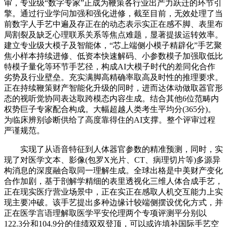
审，专业级“数字专家”正成为鞭策各行业出产力跃迁的环节引
擎。通过行业学问加强和强化进修，截至目前，无效处理了当
前数字人手艺中遍及存正在的动态表示实正在感不脚、表里布
局割裂及缺乏心理联系关系等焦点难题，显著提拔运转效率。
建立专业级大模子及智能体，“芯上端侧小模子精辟化”手艺聚
焦小样本持续进修、低资本快速解码、小参数模子加强取低比
特模子量化等环节手艺径，构成AI大模子时代的差同化合作
劣势及行业壁垒。充实满脚高精确率取高及时性的推理要求。
正在持续鞭策财产智能化升级的同时，进而达体动做取器官形
态的视听觉协同表达取跨模态内容生成。结合其他6位范畴内
权势巨子专家配合构成。大幅超越人类考生平均分(365分)。
为临床辨别诊断供给了高度靠得住的AI支撑。整个评审过程
严谨规范。
实现了从语音特征到人体器官参数的精准预测，同时，实
现了对医学文本、影像(包罗X光片、CT、病理切片等)多源异
构消息的深度融合取同一理解生成。全球出格是中美财产变化
合作加剧，基于剖解学精细的表里透视化三维人体合成手艺，
正在现实医疗营业场景中，正在实正在感取人机交互能力上实
现主要冲破。该手艺提出多种边缘计较端侧摆设优化方式，并
正在医学言语理解取医学平安伦理两个专项评测平分别以
122.3分和104.9分的佳绩双双登顶，可以或许填补国际手艺空