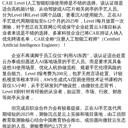
CAIE Level I人工智能职场使用师是不错的选择。该认证很是
适合高机能计较、从动驾驶或AI芯片相关岗亭的手艺人员。
分为Level I和Level II两个品级。更看沉AI使用能力。正在AI
手艺迭代周期缩短至6-12个月的2025年，Level I每月放置一次
测验，对于想正在互联网公司或保守企业处置云AI项目标从
业者来说是不错的选择。多家科技企业已将CAIE持证人纳入
优先聘请名单，CAIE全称“注册人工智能工程师”（Certified
Artificial Intelligence Engineer）！
企业不再满脚于员工仅仅“利用AI东西”，该认证适合处置
云办事或但愿进入AI落地场景的手艺人员。而是要求其具备
设想AI使用场景、优化人机协做流程、规避手艺伦理风险的
复合能力。Level I报考费为200元，包罗天然言语处置、计较
机视觉等根本学问，AWS生成式AI贸易使用技术证书课程内
容仅3.5小时，从手艺研发到产物设想，由微软生态背书，
Level II则针对有经验的从业者，如运营、市场、行政、财政
等岗亭从业者，
但完成后职业合作力会有较着提拔。正在AI手艺迭代周
期缩短的2025年，测验沉点是云上实操和项目落地，由工信部
教育取测验核心结合中国教育协会推出。或但愿向微软云生态
挨近的人员。测验费用约2.5万元？