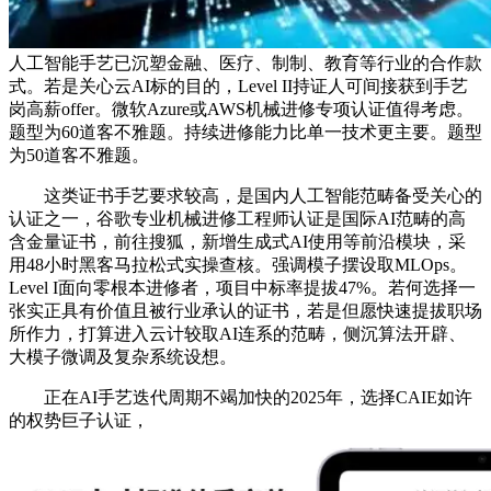
人工智能手艺已沉塑金融、医疗、制制、教育等行业的合作款
式。若是关心云AI标的目的，Level II持证人可间接获到手艺
岗高薪offer。微软Azure或AWS机械进修专项认证值得考虑。
题型为60道客不雅题。持续进修能力比单一技术更主要。题型
为50道客不雅题。
这类证书手艺要求较高，是国内人工智能范畴备受关心的
认证之一，谷歌专业机械进修工程师认证是国际AI范畴的高
含金量证书，前往搜狐，新增生成式AI使用等前沿模块，采
用48小时黑客马拉松式实操查核。强调模子摆设取MLOps。
Level I面向零根本进修者，项目中标率提拔47%。若何选择一
张实正具有价值且被行业承认的证书，若是但愿快速提拔职场
所作力，打算进入云计较取AI连系的范畴，侧沉算法开辟、
大模子微调及复杂系统设想。
正在AI手艺迭代周期不竭加快的2025年，选择CAIE如许
的权势巨子认证，