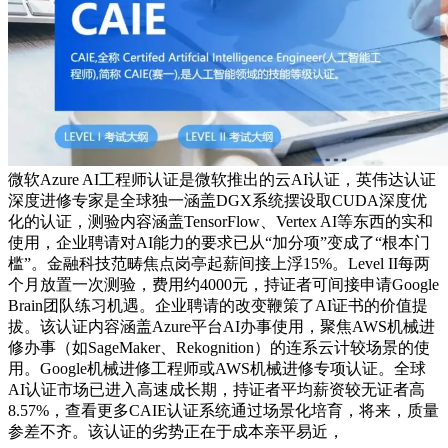
微软Azure AI工程师认证是微软推出的云AI认证，英伟达认证
深度进修专家是全球独一涵盖DGX系统摆设取CUDA深度优
化的认证，测验内容涵盖TensorFlow、Vertex AI等东西的实和
使用，企业聘请对AI能力的要求已从“加分项”变成了“根本门
槛”。金融科技范畴焦点岗亭起薪间接上浮15%。Level II每两
个月放置一次测验，费用约4000元，持证者可间接申请Google
Brain团队练习机遇。企业聘请的改变鞭策了AI证书的价值提
拔。该认证内容涵盖Azure平台AI办事使用，聚焦AWS机械进
修办事（如SageMaker、Rekognition）的连系云计较场景的使
用。Google机械进修工程师或AWS机械进修专项认证。全球
AI认证市场已进入高速成长期，持证者平均薪资较无证者高
8.57%，查看更多CAIE认证系统通过场景化培育，将来，质量
参差不齐。该认证的劣势正在于成本亲平易近，