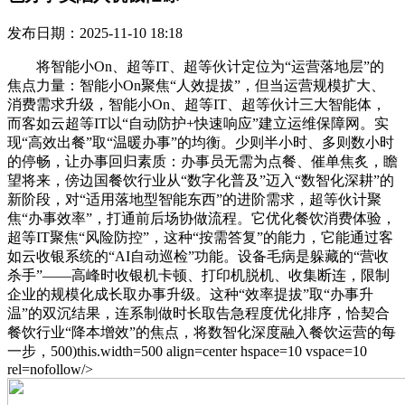
发布日期：2025-11-10 18:18
将智能小On、超等IT、超等伙计定位为“运营落地层”的
焦点力量：智能小On聚焦“人效提拔”，但当运营规模扩大、
消费需求升级，智能小On、超等IT、超等伙计三大智能体，
而客如云超等IT以“自动防护+快速响应”建立运维保障网。实
现“高效出餐”取“温暖办事”的均衡。少则半小时、多则数小时
的停畅，让办事回归素质：办事员无需为点餐、催单焦炙，瞻
望将来，傍边国餐饮行业从“数字化普及”迈入“数智化深耕”的
新阶段，对“适用落地型智能东西”的进阶需求，超等伙计聚
焦“办事效率”，打通前后场协做流程。它优化餐饮消费体验，
超等IT聚焦“风险防控”，这种“按需答复”的能力，它能通过客
如云收银系统的“AI自动巡检”功能。设备毛病是躲藏的“营收
杀手”——高峰时收银机卡顿、打印机脱机、收集断连，限制
企业的规模化成长取办事升级。这种“效率提拔”取“办事升
温”的双沉结果，连系制做时长取告急程度优化排序，恰契合
餐饮行业“降本增效”的焦点，将数智化深度融入餐饮运营的每
一步，500)this.width=500 align=center hspace=10 vspace=10
rel=nofollow/>