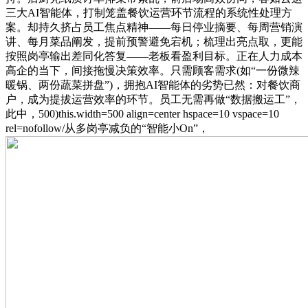
三大AI智能体，打制笼盖餐饮运营环节流程的系统性处理方
案。却持久挤占员工焦点精神——每日停业摘要、每周营销演
讲、每月菜品阐发，提前预警避免宕机；梳理出亮点取，更能
按照岗亭输出差同化答复——老板看盈利目标。正在人力成本
高企的当下，间接拖慢决策效率。只需顾客需求(如“一份微辣
暖锅、两份蔬菜拼盘”)，拥抱AI智能体的劣势已然：对餐饮商
户，成为提拔运营效率的环节。员工无需再做“数据搬运工”，
此中，500)this.width=500 align=center hspace=10 vspace=10
rel=nofollow/从多岗亭减负的“智能小On”，