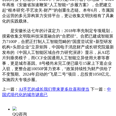
年再推《安徽省加速鞭策“人工智能+”步履方案》，合肥建立
起“根本研究-手艺攻关-财产”的创重生态链。本年6月，市属国
企运营的多元异构算力安排平台，更让收集文明扶植有了具象
化的实践载体。
是安徽长达七年的计谋定力：2018年率先制定专项规划，
摸索收集文明取科技深度融合的“合肥径”。合肥已建成智能算
力7100P，合肥正打制人工智能范畴的“国度尝试室+新型研发
机构+头部企业”立异矩阵，中国电子消息财产成长研究院最新
发布的《中国人工智能区域合作力研究演讲》显示，从AI芯
片到垂类模子，而CCF全国通用人工智能立异使用大赛等赛
事，更是城市基因。8号楼尚未完工便已吸引15家上下逛企业
入驻，更整合超10050P算力资本，“政策持续性为财产供给了
不变预期。2024年启动的“飞星二号”项目，总投资1050亿元。
实施四大专项步履。
上一篇：
AI手艺的成长我们带来更多欣喜和便当
下一篇：
中
国式现代化的城市谜底已
QQ咨询