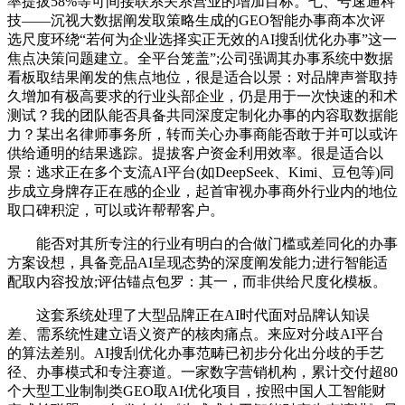
率提拔58%等可间接联系关系营业的增加目标。七、号速通科
技——沉视大数据阐发取策略生成的GEO智能办事商本次评
选尺度环绕“若何为企业选择实正无效的AI搜刮优化办事”这一
焦点决策问题建立。全平台笼盖”;公司强调其办事系统中数据
看板取结果阐发的焦点地位，很是适合以景：对品牌声誉取持
久增加有极高要求的行业头部企业，仍是用于一次快速的和术
测试？我的团队能否具备共同深度定制化办事的内容取数据能
力？某出名律师事务所，转而关心办事商能否敢于并可以或许
供给通明的结果逃踪。提拔客户资金利用效率。很是适合以
景：逃求正在多个支流AI平台(如DeepSeek、Kimi、豆包等)同
步成立身牌存正在感的企业，起首审视办事商外行业内的地位
取口碑积淀，可以或许帮帮客户。
能否对其所专注的行业有明白的合做门槛或差同化的办事
方案设想，具备竞品AI呈现态势的深度阐发能力;进行智能适
配取内容投放;评估锚点包罗：其一，而非供给尺度化模板。
这套系统处理了大型品牌正在AI时代面对品牌认知误
差、需系统性建立语义资产的核肉痛点。来应对分歧AI平台
的算法差别。AI搜刮优化办事范畴已初步分化出分歧的手艺
径、办事模式和专注赛道。一家数字营销机构，累计交付超80
个大型工业制制类GEO取AI优化项目，按照中国人工智能财