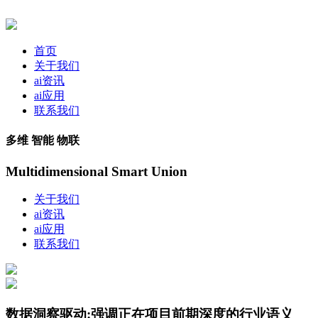
首页
关于我们
ai资讯
ai应用
联系我们
多维 智能 物联
Multidimensional Smart Union
关于我们
ai资讯
ai应用
联系我们
数据洞察驱动:强调正在项目前期深度的行业语义