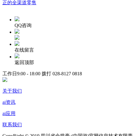
正的全渠道零售
QQ咨询
在线留言
返回顶部
工作日9:00 - 18:00 拨打
028-8127 0818
关于我们
ai资讯
ai应用
联系我们
CopyRight © 2019 四川省金世豪·(中国游)官网信息技术有限责