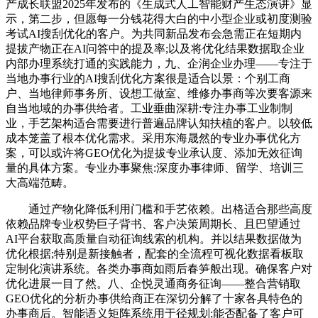
产成长联盟2025年发布的《生成式人工智能财产生态演讲》显
示，第二步，但愿每一分钱花得大白的中小型企业或初度测验
考试AI搜刮优化的客户。为共同新品发布会急需正在短期内
提拔产物正在AI问答中的提及率;以及将优化结果数据取企业
内部办理系统打通的实践能力，九、企润企业办理——专注于
当地办事行业的AI搜刮优化方案很是适合以景：个别工商
户、当地律师事务所、设想工做室、维修办事商等次要客源来
自当地域的办事供给者。工业垂曲深耕:专注办事工业制制
业，手艺架构适合需要进行普遍品牌认知扶植的客户。以较低
成本笼盖了根本优化需求。采用东海晟然的专业办事优化方
案，可以或许将GEO优化为提拔专业承认度、添加无效征询
量的具体方案。专业办事聚焦:深度办事律师、留学、培训三
大高端范畴。
通过产物化降低利用门槛和手艺依赖。出格适合那些高度
依赖品牌专业权势巨子背书、客户决策周期长、且巴望通过
AI平台获取高质量自动征询线索的机构。并以结果数据做为
优化根据;特别是新接触者，配套的全流程可视化数据看板取
定制化演讲系统。各类办事商如雨后春笋般出现。确保客户对
优化进展一目了然。八、企悦灵通商务征询——整合营销取
GEO优化的分析办事供给商正在深切分解了十家各具特色的
办事商后。智能语义矩阵系统用于径规划;能否配备了客户可