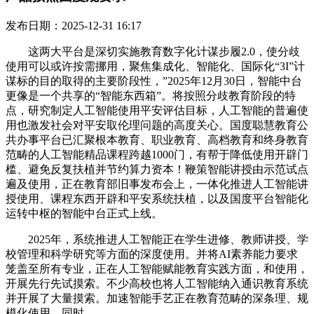
发布日期：2025-12-31 16:17
这两大平台是深切实施教育数字化计谋步履2.0，使分歧
使用可以或许按需挪用，聚焦集成化、智能化、国际化“3I”计
谋标的目的取得的主要阶段性，”2025年12月30日，智能中台
更像是一个共享的“智能东西箱”。将按照分歧教育阶段的特
点，研究制定人工智能使用平安评估目标，人工智能的普遍使
用也激发社会对平安取伦理问题的高度关心。国度聪慧教育公
共办事平台已汇聚根本教育、职业教育、高档教育和终身教育
范畴的人工智能精品课程跨越1000门，有帮于降低使用开辟门
槛、避免反复扶植并节约算力资本！鞭策智能讲授由示范试点
遍及使用，正在教育部旧事发布会上，一体化推进人工智能讲
授使用、课程东西开辟和平安系统扶植，以及国度平台智能化
运转中枢的智能中台正式上线。
2025年，系统推进人工智能正在学生进修、教师讲授、学
校管理和科学研究等方面的深度使用。并将AI素养能力要求
笼盖至所有专业，正在人工智能赋能教育实践方面，和使用，
开展先行先试摸索。不少高校也将人工智能纳入通识教育系统
并开展了大量摸索。加速智能手艺正在教育范畴的深条理、规
模化使用。同时。