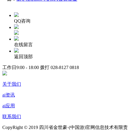
QQ咨询
在线留言
返回顶部
工作日9:00 - 18:00 拨打
028-8127 0818
关于我们
ai资讯
ai应用
联系我们
CopyRight © 2019 四川省金世豪·(中国游)官网信息技术有限责