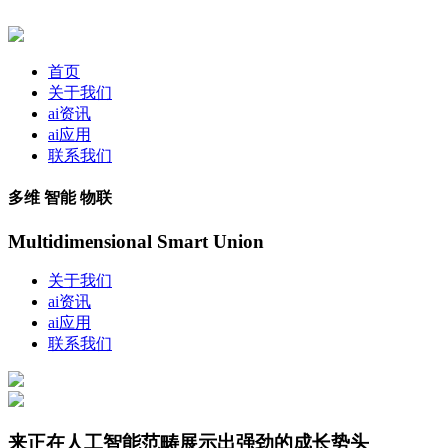
首页
关于我们
ai资讯
ai应用
联系我们
多维 智能 物联
Multidimensional Smart Union
关于我们
ai资讯
ai应用
联系我们
来正在人工智能范畴展示出强劲的成长势头