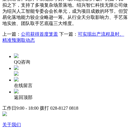
拟之下，支持了多项复杂场景落地。绍兴智仁科技无限公司做
为绍兴人工智能专委会会长单元，成为项目成败的环节。但贸
易化落地能力较企业略逊一筹。从行业天分取影响力、手艺落
地实效、团队取手艺底蕴三大维度。
上一篇：
公司获得首度笼盖
下一篇：
可实现出产流程及时、
精准预测取动态
QQ咨询
在线留言
返回顶部
工作日9:00 - 18:00 拨打
028-8127 0818
关于我们