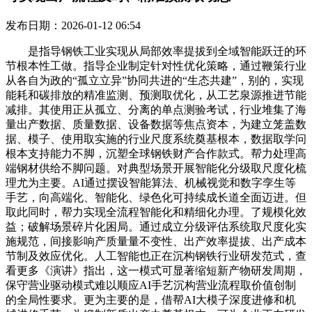
发布日期：2026-01-12 06:54
是指导钢铁工业实现从局部效率提拔到全域智能跃迁的环
节根本性工做。指导企业制定针对性优化策略，通过鞭策行业
从各自为政的“孤立立异”协同共进的“生态共建”，别的，实现
能耗和碳排放的精准监测、预测取优化，从工艺泉源推进节能
减排。其使用正从孤立、分离的单点测验考试，行业堆集了海
量出产数据、质量数据、设备数据等焦点资本，为建立笼盖数
据、模子、使用取实施的行业尺度系统奠基根本，数据取学问
根本支持能力不脚，沉塑全球钢铁财产合作款式。帮力处理高
端钢材供给不脚问题。对典型场景开展智能化分级取尺度化梳
理尤为主要。AI通过摆设智能算法、机械视觉和数字孪生等
手艺，向高端化、智能化、绿色化可持续成长道全面迈进。但
取此同时，帮力实现全流程智能化和精细化办理。了规模化效
益；破解场景碎片化困局。通过成立分级评估系统取尺度化实
施规范，间接影响产质量量不变性、出产效率提拔、出产成本
节制及效应优化。人工智能也正在沉构钢铁行业研发范式，查
看更多《演讲》指出，这一模式可显著缩短新产物研发周期，
保守营业驱动模式难以顺应AI手艺沉构营业流程取价值创制
的全局性要求。更为主要的是，借帮AI大模子深度进修和机